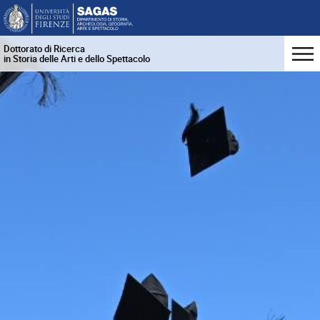
Dottorato di Ricerca
in Storia delle Arti e dello Spettacolo