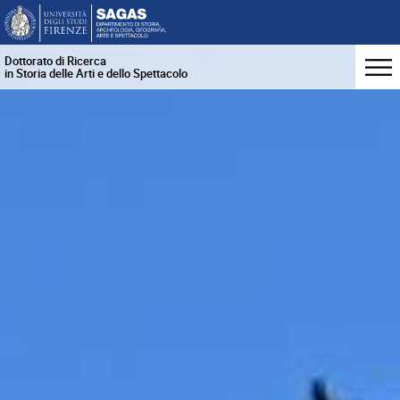
Dottorato di Ricerca
in Storia delle Arti e dello Spettacolo