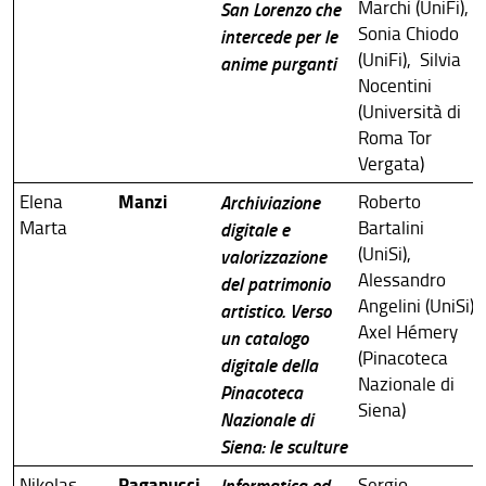
Marchi (UniFi),
San Lorenzo che
Sonia Chiodo
intercede per le
(UniFi), Silvia
anime purganti
Nocentini
(Università di
Roma Tor
Vergata)
Manzi
Elena
Archiviazione
Roberto
Marta
Bartalini
digitale e
(UniSi),
valorizzazione
Alessandro
del patrimonio
Angelini (UniSi),
artistico. Verso
Axel Hémery
un catalogo
(Pinacoteca
digitale della
Nazionale di
Pinacoteca
Siena)
Nazionale di
Siena: le sculture
Paganucci
Nikolas
Informatica ed
Sergio