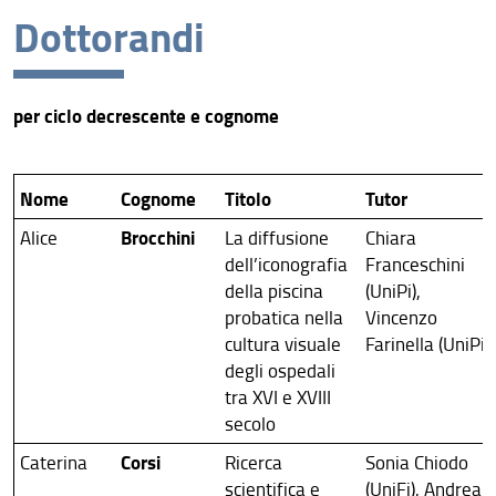
Dottorandi
Curriculum
Dottorandi
per ciclo decrescente e cognome
Dottorati conseguiti
Nome
Cognome
Titolo
Tutor
Brocchini
Alice
La diffusione
Chiara
dell’iconografia
Franceschini
della piscina
(UniPi),
probatica nella
Vincenzo
cultura visuale
Farinella (UniPi)
degli ospedali
tra XVI e XVIII
secolo
Corsi
Caterina
Ricerca
Sonia Chiodo
scientifica e
(UniFi), Andrea