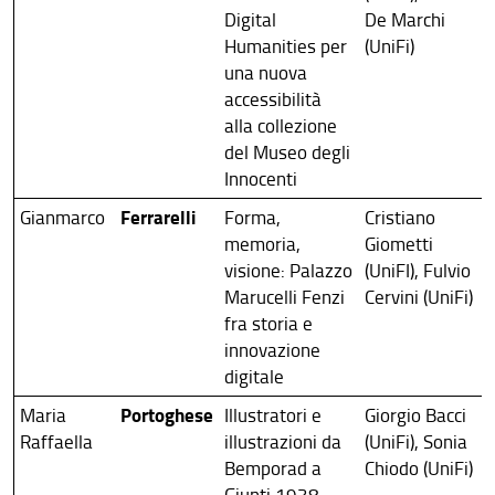
Digital
De Marchi
Humanities per
(UniFi)
una nuova
accessibilità
alla collezione
del Museo degli
Innocenti
Ferrarelli
Gianmarco
Forma,
Cristiano
memoria,
Giometti
visione: Palazzo
(UniFI), Fulvio
Marucelli Fenzi
Cervini (UniFi)
fra storia e
innovazione
digitale
Portoghese
Maria
Illustratori e
Giorgio Bacci
Raffaella
illustrazioni da
(UniFi), Sonia
Bemporad a
Chiodo (UniFi)
Giunti 1938-