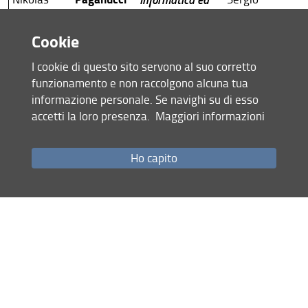
Cortesini
eredità LGBTQ.
(UniPi), Giorgio
Dalla collezione
Cookie
Bacci (UniFi),
del Centro di
Raffaele
I cookie di questo sito servono al suo corretto
Documentazione
Bedarida
funzionamento e non raccolgono alcuna tua
Aldo Mieli verso
(Sapienza
informazione personale. Se navighi su di esso
una storia
Università di
accetti la loro presenza.
Maggiori informazioni
dell’arte e della
Roma)
cultura visiva
queer in Italia
Ho capito
Parisi
Camilla
Adolfo Wildt e il
Mattia Patti
(UniPi),
magistero della
Francesco
scultura: L'Arte
Guzzetti (UniFi)
del Marmo, gli
anni a Brera e
gli allievi
Colaianni
Michele
Gli insediamenti
Fulvio Cervini
(UniFi), Donal
minoritici