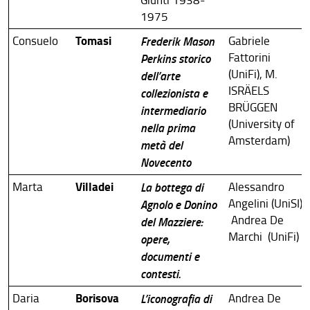
1975
Tomasi
Consuelo
Frederik Mason
Gabriele
Fattorini
Perkins storico
(UniFi), M.
dell’arte
ISRÄELS
collezionista e
BRÜGGEN
intermediario
(University of
nella prima
Amsterdam)
metà del
Novecento
Villadei
Marta
La bottega di
Alessandro
Angelini (UniSI),
Agnolo e Donino
Andrea De
del Mazziere:
Marchi (UniFi)
opere,
documenti e
contesti.
Borisova
Daria
L’iconografia di
Andrea De