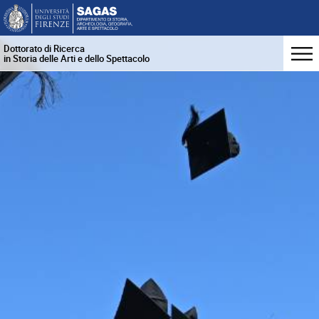
Dottorato di Ricerca
in Storia delle Arti e dello Spettacolo