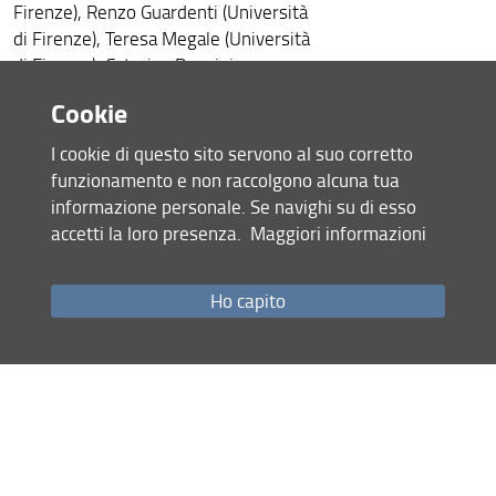
Firenze), Renzo Guardenti (Università
di Firenze), Teresa Megale (Università
di Firenze), Caterina Pagnini
(Università di Firenze), Francesca
Cookie
Simoncini (Università di Firenze),
Chiara Tognolotti (Università di Pisa),
I cookie di questo sito servono al suo corretto
Sara Casoli (Università di Firenze),
funzionamento e non raccolgono alcuna tua
Anna Barsotti (Università di Pisa), Aline
informazione personale. Se navighi su di esso
Nari (danzatrice e coreografa) e la
accetti la loro presenza.
Maggiori informazioni
performer e coreografa Marta Dalla Via
Comitato Scientifico: Cristina Jandelli,
Ho capito
Eva Marinai, Teresa Megale (Università
di Firenze), Francesca Simoncini
(Università di Firenze), Chiara
Tognolotti.
Organizzazione e promozione: Lindita
Adalberti, Davide Bianchi, andrea
Olivotto